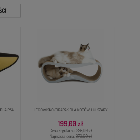
CI
I SZARY
LEGOWISKO/DRAPAK DLA KOTÓW LUI
ETUI 
BRĄZOWY
199,00 zł
Cena regularna:
225,00 zł
Najniższa cena:
279,00 zł