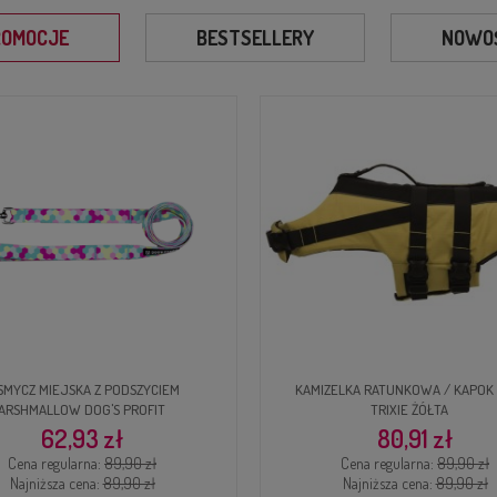
ROMOCJE
BESTSELLERY
NOWOŚ
ELKA RATUNKOWA / KAPOK DLA PSA
LEGOWISKO/DRAPAK DLA KOTÓW LU
TRIXIE ŻÓŁTA
80,91 zł
199,00 zł
Cena regularna:
89,90 zł
Cena regularna:
225,00 zł
Najniższa cena:
89,90 zł
Najniższa cena:
279,00 zł