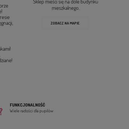
Sklep mieści się na dole budynku
orze
mieszkalnego.
e!
resie
gnacji,
ZOBACZ NA MAPIE
,
akami!
,
dziane!
FUNKCJONALNOŚĆ
Wiele radości dla pupilów