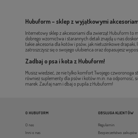
I
Hubuform – sklep z wyjątkowymi akcesoriami
Internetowy sklep z akcesoriami dla zwierząt Hubuform to mi
dobrego wzornictwa i starannych detali znajdą u nas doskonał
takie akcesoria dla kotów i psów, jak nietuzinkowe drapak
zatroszczysz się o swojego ulubieńca oraz dopasujesz wyposa
Zadbaj o psa i kota z Hubuform!
Musisz wiedzieć, że nie tylko komfort Twojego czworonoga 
również suplementy dla psów i kotów m.in. na odporność, s
marek. Zaufaj nam i dbaj o pupila z Hubuform!
O HUBUFORM
OBSŁUGA KLIENTÓW
O nas
Regulamin
Inni o nas
Bezpieczeństwo zakupów