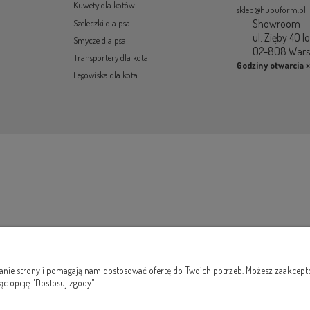
Kuwety dla kotów
sklep@hubuform.pl
Showroom
Szeleczki dla psa
ul. Zięby 40 l
Smycze dla psa
02-808 War
Transportery dla kota
Godziny otwarcia >
Legowiska dla kota
łanie strony i pomagają nam dostosować ofertę do Twoich potrzeb. Możesz zaakcepto
ąc opcję "Dostosuj zgody".