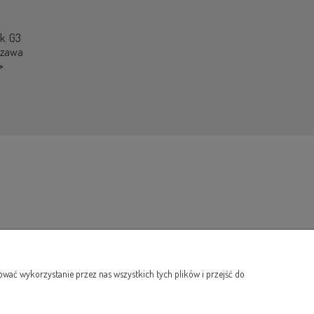
ok. G3
szawa
>
wać wykorzystanie przez nas wszystkich tych plików i przejść do