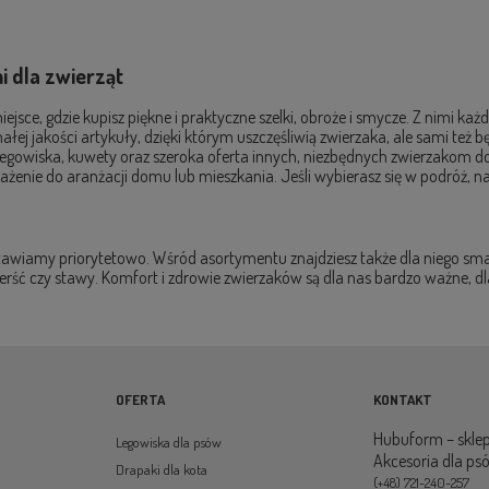
 dla zwierząt
ejsce, gdzie kupisz piękne i praktyczne szelki, obroże i smycze. Z nimi ka
ej jakości artykuły, dzięki którym uszczęśliwią zwierzaka, ale sami też b
i, legowiska, kuwety oraz szeroka oferta innych, niezbędnych zwierzako
żenie do aranżacji domu lub mieszkania. Jeśli wybierasz się w podróż, na
stawiamy priorytetowo. Wśród asortymentu znajdziesz także dla niego sma
ierść czy stawy. Komfort i zdrowie zwierzaków są dla nas bardzo ważne,
OFERTA
KONTAKT
Hubuform – sklep
Legowiska dla psów
Akcesoria dla ps
Drapaki dla kota
(+48) 721-240-257