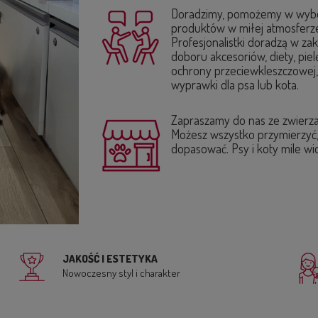
Doradzimy, pomożemy w wyb
produktów w miłej atmosferz
Profesjonalistki doradzą w zak
doboru akcesoriów, diety, pielę
ochrony przeciewkleszczowej
wyprawki dla psa lub kota.
Zapraszamy do nas ze zwierz
Możesz wszystko przymierzyć
dopasować. Psy i koty mile wi
JAKOŚĆ I ESTETYKA
Nowoczesny styl i charakter