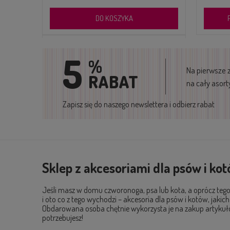
POWIADOM O DOSTĘPNOŚCI
5
%
Na pierwsze 
RABAT
na cały asor
Zapisz się do naszego newslettera i odbierz rabat
Sklep z akcesoriami dla psów i ko
 WÓZEK
Jeśli masz w domu czworonoga, psa lub kota, a oprócz tego 
i oto co z tego wychodzi – akcesoria dla psów i kotów, jakic
Obdarowana osoba chętnie wykorzysta je na zakup artykułów
potrzebujesz!