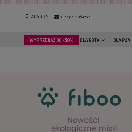
721 240 257
sklep@hubuform.pl
WYPRZEDAŻ DO -50%
DLA KOTA
DLA PSA