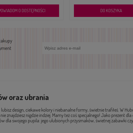
DO KOSZYKA
DO KOSZYKA
zakupy
tyment
tów oraz ubrania
lubisz design, ciekawe kolory i niebanalne formy, świetnie trafiłeś. W H
h nie znajdziesz nigdzie indziej. Mamy też coś specjalnego! Jako prezent 
 dla swojego pupila: jego ulubionych przysmaków, świetnej zabawki czy 