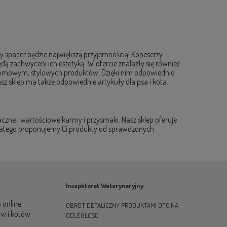
żdy spacer będzie największą przyjemnością! Koneserzy
ędą zachwyceni ich estetyką. W ofercie znalazły się również
m domowym, stylowych produktów. Dzięki nim odpowiednio
sz sklep ma także odpowiednie artykuły dla psa i kota.
czne i wartościowe karmy i przysmaki. Nasz sklep oferuje
 dlatego proponujemy Ci produkty od sprawdzonych
Insepktorat Weterynaryjny
 online
OBRÓT DETALICZNY PRODUKTAMI OTC NA
ów i kotów
ODLEGŁOŚĆ