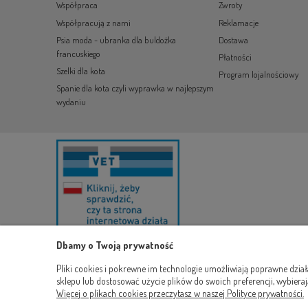
Współpraca
Zwroty
Współpracują z nami
Reklamacje
Psia moda - ubranka dla buldożka
Dostawa
francuskiego
Płatności
Szelki dla kota
Program lojalnościowy
Spanie dla kota czyli wyprawka w najlepszym
wydaniu
Dbamy o Twoją prywatność
Pliki cookies i pokrewne im technologie umożliwiają poprawne dzia
sklepu lub dostosować użycie plików do swoich preferencji, wybieraj
Więcej o plikach cookies przeczytasz w naszej Polityce prywatności.