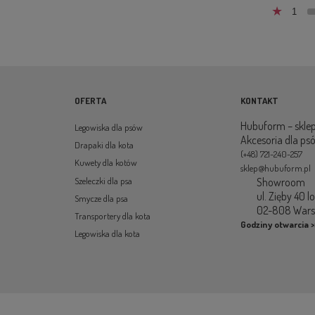
1
OFERTA
KONTAKT
Hubuform – sklep
Legowiska dla psów
Akcesoria dla ps
Drapaki dla kota
(+48) 721-240-257
Kuwety dla kotów
sklep@hubuform.pl
Showroom
Szeleczki dla psa
ul. Zięby 40 l
Smycze dla psa
02-808 War
Transportery dla kota
Godziny otwarcia >
Legowiska dla kota