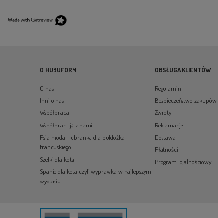
O HUBUFORM
OBSŁUGA KLIENTÓW
O nas
Regulamin
Inni o nas
Bezpieczeństwo zakupów
Współpraca
Zwroty
Współpracują z nami
Reklamacje
Psia moda - ubranka dla buldożka
Dostawa
francuskiego
Płatności
Szelki dla kota
Program lojalnościowy
Spanie dla kota czyli wyprawka w najlepszym
wydaniu