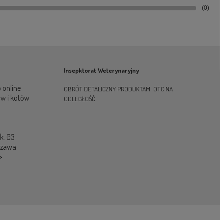
(0)
Insepktorat Weterynaryjny
 online
OBRÓT DETALICZNY PRODUKTAMI OTC NA
ów i kotów
ODLEGŁOŚĆ
ok. G3
szawa
>