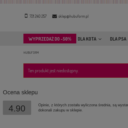
721 240 257
sklep@hubuform.pl
WYPRZEDAŻ DO -50%
DLA KOTA
DLA PSA
HUBUFORM
Ten produkt jest niedostępny.
Ocena sklepu
Opinie, z których została wyliczona średnia, są wyst
4.90
dokonali zakupu w sklepie.