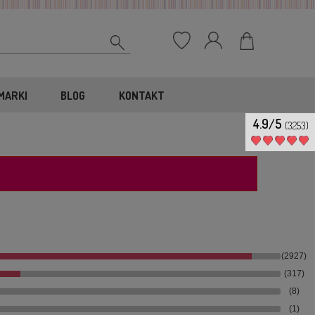
MARKI
BLOG
KONTAKT
4.9/5
(3253)
(2927)
(317)
(8)
(1)