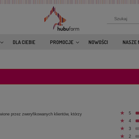
DLA CIEBIE
PROMOCJE
NOWOŚCI
NASZE 
5
awione przez zweryfikowanych klientów, którzy
4
3
2