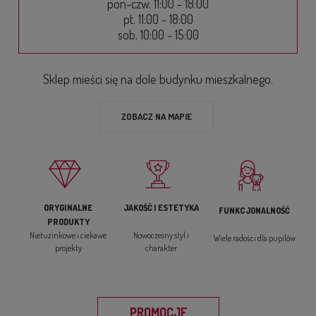
pon-czw. 11:00 - 18:00
pt. 11:00 - 18:00
sob. 10:00 - 15:00
Sklep mieści się na dole budynku mieszkalnego.
ZOBACZ NA MAPIE
ORYGINALNE
JAKOŚĆ I ESTETYKA
FUNKCJONALNOŚĆ
PRODUKTY
Nietuzinkowe i ciekawe
Nowoczesny styl i
Wiele radości dla pupilów
projekty
charakter
PROMOCJE