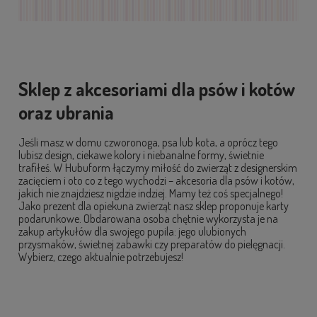
Sklep z akcesoriami dla psów i kotów
oraz ubrania
Jeśli masz w domu czworonoga, psa lub kota, a oprócz tego
lubisz design, ciekawe kolory i niebanalne formy, świetnie
trafiłeś. W Hubuform łączymy miłość do zwierząt z designerskim
zacięciem i oto co z tego wychodzi – akcesoria dla psów i kotów,
jakich nie znajdziesz nigdzie indziej. Mamy też coś specjalnego!
Jako prezent dla opiekuna zwierząt nasz sklep proponuje karty
podarunkowe. Obdarowana osoba chętnie wykorzysta je na
zakup artykułów dla swojego pupila: jego ulubionych
przysmaków, świetnej zabawki czy preparatów do pielęgnacji.
Wybierz, czego aktualnie potrzebujesz!