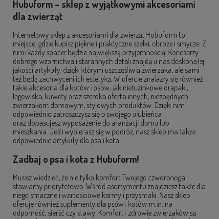
Hubuform – sklep z wyjątkowymi akcesoriami
dla zwierząt
Internetowy sklep z akcesoriami dla zwierząt Hubuform to
miejsce, gdzie kupisz piękne i praktyczne szelki, obroże i smycze. Z
nimi każdy spacer będzie największą przyjemnością! Koneserzy
dobrego wzornictwa i starannych detali znajdą u nas doskonałej
jakości artykuły, dzięki którym uszczęśliwią zwierzaka, ale sami
też będą zachwyceni ich estetyką. W ofercie znalazły się również
takie akcesoria dla kotów i psów, jak nietuzinkowe drapaki,
legowiska, kuwety oraz szeroka oferta innych, niezbędnych
zwierzakom domowym, stylowych produktów. Dzięki nim
odpowiednio zatroszczysz się o swojego ulubieńca
oraz dopasujesz wyposażenie do aranżacji domu lub
mieszkania. Jeśli wybierasz się w podróż, nasz sklep ma także
odpowiednie artykuły dla psa i kota.
Zadbaj o psa i kota z Hubuform!
Musisz wiedzieć, że nie tylko komfort Twojego czworonoga
stawiamy priorytetowo. Wśród asortymentu znajdziesz także dla
niego smaczne i wartościowe karmy i przysmaki. Nasz sklep
oferuje również suplementy dla psów i kotów m.in. na
odporność, sierść czy stawy. Komfort i zdrowie zwierzaków są