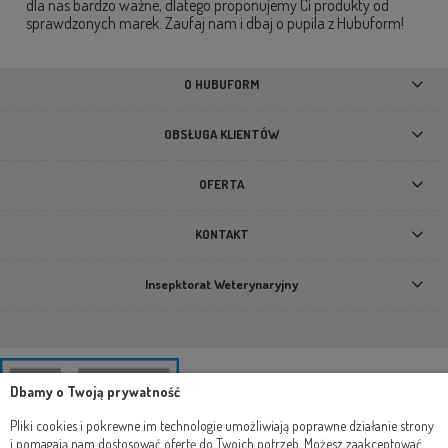
dla nas bardzo ważne, dlatego proponujemy Ci produkty od
sprawdzonych marek. Zaufaj nam i dbaj o pupila z Hubuform!
O HUBUFORM
OBSŁUGA KLIENTÓW
OFERTA
KONTAKT
Insepktorat Weterynaryjny
Dbamy o Twoją prywatność
Pliki cookies i pokrewne im technologie umożliwiają poprawne działanie strony
i pomagają nam dostosować ofertę do Twoich potrzeb. Możesz zaakceptować