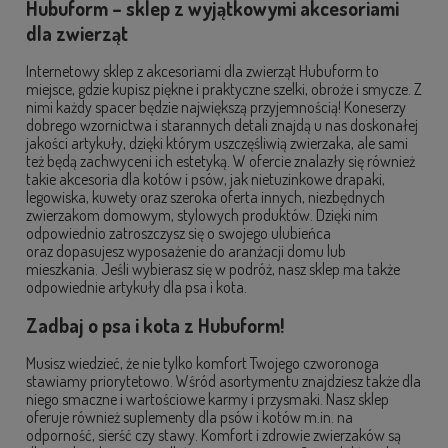
Hubuform – sklep z wyjątkowymi akcesoriami
dla zwierząt
Internetowy sklep z akcesoriami dla zwierząt Hubuform to
miejsce, gdzie kupisz piękne i praktyczne szelki, obroże i smycze. Z
nimi każdy spacer będzie największą przyjemnością! Koneserzy
dobrego wzornictwa i starannych detali znajdą u nas doskonałej
jakości artykuły, dzięki którym uszczęśliwią zwierzaka, ale sami
też będą zachwyceni ich estetyką. W ofercie znalazły się również
takie akcesoria dla kotów i psów, jak nietuzinkowe drapaki,
legowiska, kuwety oraz szeroka oferta innych, niezbędnych
zwierzakom domowym, stylowych produktów. Dzięki nim
odpowiednio zatroszczysz się o swojego ulubieńca
oraz dopasujesz wyposażenie do aranżacji domu lub
mieszkania. Jeśli wybierasz się w podróż, nasz sklep ma także
odpowiednie artykuły dla psa i kota.
Zadbaj o psa i kota z Hubuform!
Musisz wiedzieć, że nie tylko komfort Twojego czworonoga
stawiamy priorytetowo. Wśród asortymentu znajdziesz także dla
niego smaczne i wartościowe karmy i przysmaki. Nasz sklep
oferuje również suplementy dla psów i kotów m.in. na
odporność, sierść czy stawy. Komfort i zdrowie zwierzaków są