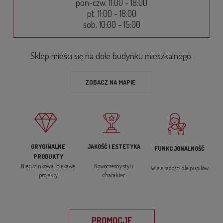
pon-czw. 11:00 - 18:00
pt. 11:00 - 18:00
sob. 10:00 - 15:00
Sklep mieści się na dole budynku mieszkalnego.
ZOBACZ NA MAPIE
ORYGINALNE
JAKOŚĆ I ESTETYKA
FUNKCJONALNOŚĆ
PRODUKTY
Nietuzinkowe i ciekawe
Nowoczesny styl i
Wiele radości dla pupilów
projekty
charakter
PROMOCJE