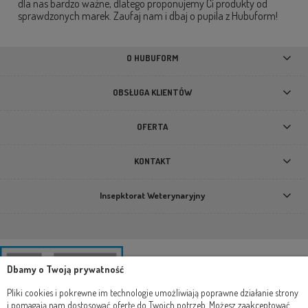
dla nas bardzo ważne, dlatego proponujemy Ci produkty od
sprawdzonych marek. Zaufaj nam i dbaj o pupila z Hubuform!
O HUBUFORM
OBSŁUGA KLIENTÓW
OFERTA
KONTAKT
Insepktorat Weterynaryjny
Dbamy o Twoją prywatność
Pliki cookies i pokrewne im technologie umożliwiają poprawne działanie strony
i pomagają nam dostosować ofertę do Twoich potrzeb. Możesz zaakceptować