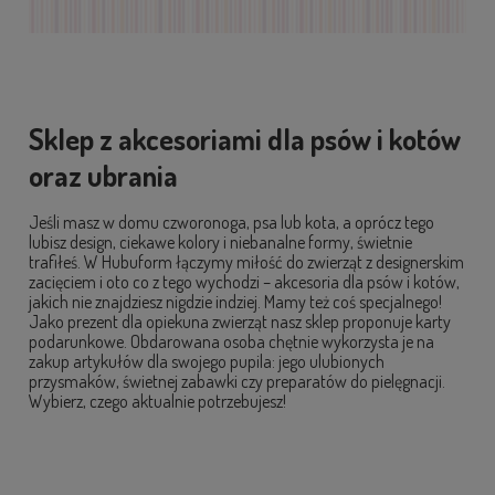
Sklep z akcesoriami dla psów i kotów
oraz ubrania
Jeśli masz w domu czworonoga, psa lub kota, a oprócz tego
lubisz design, ciekawe kolory i niebanalne formy, świetnie
trafiłeś. W Hubuform łączymy miłość do zwierząt z designerskim
zacięciem i oto co z tego wychodzi – akcesoria dla psów i kotów,
jakich nie znajdziesz nigdzie indziej. Mamy też coś specjalnego!
Jako prezent dla opiekuna zwierząt nasz sklep proponuje karty
podarunkowe. Obdarowana osoba chętnie wykorzysta je na
zakup artykułów dla swojego pupila: jego ulubionych
przysmaków, świetnej zabawki czy preparatów do pielęgnacji.
Wybierz, czego aktualnie potrzebujesz!