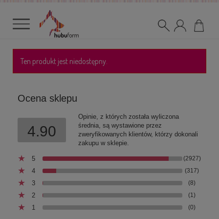
Ten produkt jest niedostępny.
Ocena sklepu
Opinie, z których została wyliczona
średnia, są wystawione przez
4.90
zweryfikowanych klientów, którzy dokonali
zakupu w sklepie.
5
(2927)
4
(317)
3
(8)
2
(1)
1
(0)