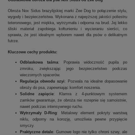
Obroża Nox Sidus brazylijskiej marki Zee Dog to połączenie stylu,
wygody i bezpieczeństwa. Wykonana z najwyższej jakości poliestru
teteronowego, jest miękka, wytrzymała i odporna na brud. Jej lekko
śliski materiał zapobiega kołtunieniu i wycieraniu sierści, co
sprawia, że jest idealnym wyborem nawet dla psów o delikatnym
futrze.
Kluczowe cechy produktu
:
Odblaskowa taśma
: Poprawia widoczność pupila po
zmroku, zwiększając jego bezpieczeństwo podczas
wieczornych spacerów.
Regulacja obwodu szyi
: Pozwala na idealne dopasowanie
obroży do psa, zapewniając komfort noszenia.
Solidne zapięcie
: Klamra z 4-punktowym systemem
zamków gwarantuje, że obroża nie rozepnie się samoistnie,
nawet podczas intensywnego ruchu.
Wytrzymały D-Ring
: Metalowy element pokryty warstwą
niklu, odporny na korozję, umożliwia pewne przypięcie
smyczy.
Praktyczne detale
: Gumowe logo nie tylko chroni szwy, ale