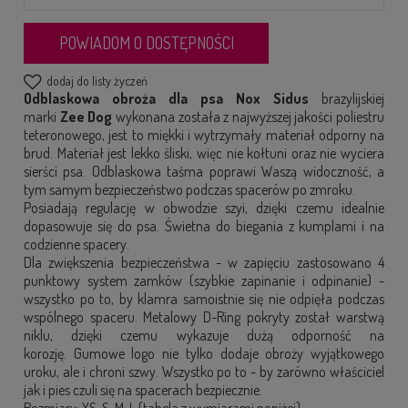
POWIADOM O DOSTĘPNOŚCI
dodaj do listy życzeń
Odblaskowa obroża dla psa
Nox Sidus
brazylijskiej
marki
Zee Dog
wykonana została z najwyższej jakości poliestru
teteronowego, jest to miękki i wytrzymały materiał odporny na
brud. Materiał jest lekko śliski, więc nie kołtuni oraz nie wyciera
sierści psa. Odblaskowa taśma poprawi Waszą widoczność, a
tym samym bezpieczeństwo podczas spacerów po zmroku.
Posiadają regulację w obwodzie szyi, dzięki czemu idealnie
dopasowuje się do psa. Świetna do biegania z kumplami i na
codzienne spacery.
Dla zwiększenia bezpieczeństwa - w zapięciu zastosowano 4
punktowy system zamków (szybkie zapinanie i odpinanie) -
wszystko po to, by klamra samoistnie się nie odpięła podczas
wspólnego spaceru. Metalowy D-Ring pokryty został warstwą
niklu, dzięki czemu wykazuje dużą odporność na
korozję. Gumowe logo nie tylko dodaje obroży wyjątkowego
uroku, ale i chroni szwy. Wszystko po to - by zarówno właściciel
jak i pies czuli się na spacerach bezpiecznie.
Rozmiary: XS, S, M, L (tabela z wymiarami poniżej).