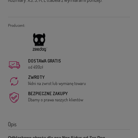
Producent:
DOSTAWA GRATIS
od 499zł
ZWROTY
14dni na zwrot lub wymianę towaru
BEZPIECZNE ZAKUPY
Dbamy o prawa naszych klientów
Opis
Odblaskowa obroża dla psa Nox Sidus od Zee Dog