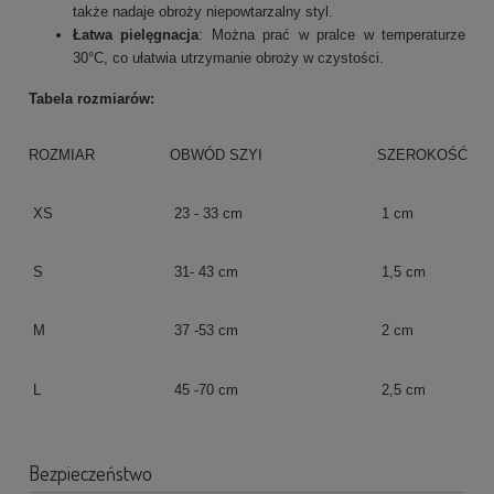
także nadaje obroży niepowtarzalny styl.
Łatwa pielęgnacja
: Można prać w pralce w temperaturze
30°C, co ułatwia utrzymanie obroży w czystości.
Tabela rozmiarów:
ROZMIAR
OBWÓD SZYI
SZEROKOŚĆ
XS
23 - 33 cm
1 cm
S
31- 43 cm
1,5 cm
M
37 -53 cm
2 cm
L
45 -70 cm
2,5 cm
Bezpieczeństwo