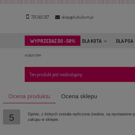
721 240 257
sklep@hubuform.pl
WYPRZEDAŻ DO -50%
DLA KOTA
DLA PSA
HUBUFORM
Ten produkt jest niedostępny.
Ocena produktu
Ocena sklepu
Opinie, z których została wyliczona średnia, są wystawione 
5
zakupu w sklepie.