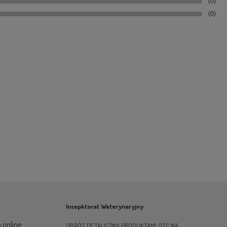
(0)
(0)
Insepktorat Weterynaryjny
 online
OBRÓT DETALICZNY PRODUKTAMI OTC NA