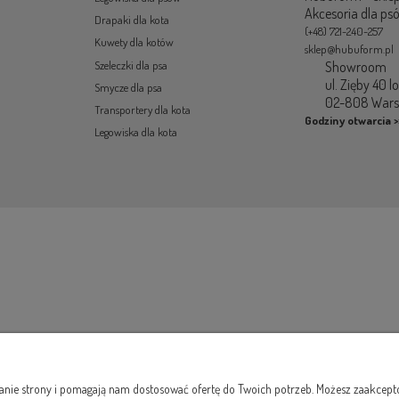
Akcesoria dla ps
Drapaki dla kota
(+48) 721-240-257
Kuwety dla kotów
sklep@hubuform.pl
Showroom
Szeleczki dla psa
ul. Zięby 40 l
Smycze dla psa
02-808 War
Transportery dla kota
Godziny otwarcia >
Legowiska dla kota
łanie strony i pomagają nam dostosować ofertę do Twoich potrzeb. Możesz zaakcepto