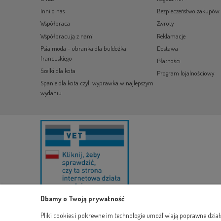
Inni o nas
Bezpieczeństwo zakupów
Współpraca
Zwroty
Współpracują z nami
Reklamacje
Psia moda - ubranka dla buldożka
Dostawa
francuskiego
Płatności
Szelki dla kota
Program lojalnościowy
Spanie dla kota czyli wyprawka w najlepszym
wydaniu
Dbamy o Twoją prywatność
Pliki cookies i pokrewne im technologie umożliwiają poprawne dzia