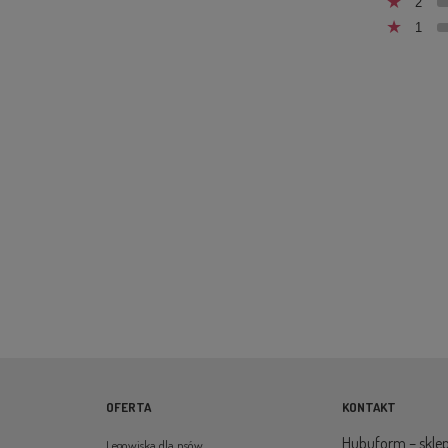
2
1
OFERTA
KONTAKT
Hubuform – sklep
Legowiska dla psów