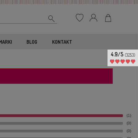
MARKI
BLOG
KONTAKT
4.9/5
(3253)
(1)
(0)
(0)