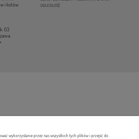
ów i kotów
ODLEGŁOŚĆ
ok. G3
szawa
>
wać wykorzystanie przez nas wszystkich tych plików i przejść do