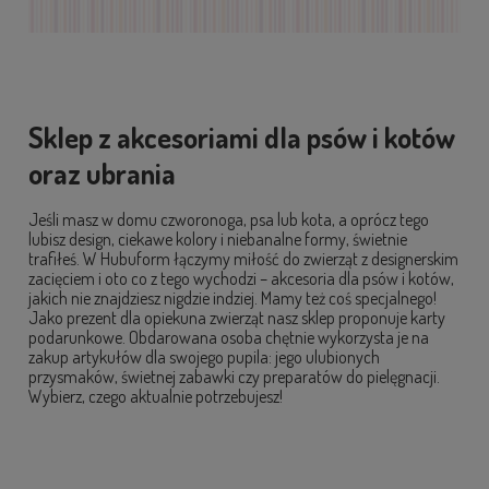
Sklep z akcesoriami dla psów i kotów
oraz ubrania
Jeśli masz w domu czworonoga, psa lub kota, a oprócz tego
lubisz design, ciekawe kolory i niebanalne formy, świetnie
trafiłeś. W Hubuform łączymy miłość do zwierząt z designerskim
zacięciem i oto co z tego wychodzi – akcesoria dla psów i kotów,
jakich nie znajdziesz nigdzie indziej. Mamy też coś specjalnego!
Jako prezent dla opiekuna zwierząt nasz sklep proponuje karty
podarunkowe. Obdarowana osoba chętnie wykorzysta je na
zakup artykułów dla swojego pupila: jego ulubionych
przysmaków, świetnej zabawki czy preparatów do pielęgnacji.
Wybierz, czego aktualnie potrzebujesz!