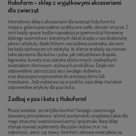
Hubuform – sklep z wyjątkowymi akcesoriami
dla zwierząt
Internetowy sklep z akcesoriami dla zwierząt Hubuform to
miejsce, gdzie kupisz piękne i praktyczne szelki, obroże i smycze. Z
nimi każdy spacer będzie największą przyjemnością! Koneserzy
dobrego wzornictwa i starannych detali znajdą u nas doskonałej
jakości artykuły, dzięki którym uszczęśliwią zwierzaka, ale sami
też będą zachwyceni ich estetyką. W ofercie znalazły się również
takie akcesoria dla kotów i psów, jak nietuzinkowe drapaki,
legowiska, kuwety oraz szeroka oferta innych, niezbędnych
zwierzakom domowym, stylowych produktów. Dzięki nim
odpowiednio zatroszczysz się o swojego ulubieńca
oraz dopasujesz wyposażenie do aranżacji domu lub
mieszkania. Jeśli wybierasz się w podróż, nasz sklep ma także
odpowiednie artykuły dla psa i kota.
Zadbaj o psa i kota z Hubuform!
Musisz wiedzieć, że nie tylko komfort Twojego czworonoga
stawiamy priorytetowo. Wśród asortymentu znajdziesz także dla
niego smaczne i wartościowe karmy i przysmaki. Nasz sklep
oferuje również suplementy dla psów i kotów m.in. na
odporność, sierść czy stawy. Komfort i zdrowie zwierzaków są