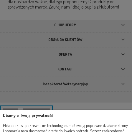
dla nas bardzo ważne, dlatego proponujemy Ci produkty od
sprawdzonych marek. Zaufaj nam i dbaj o pupila z Hubuform!
O HUBUFORM
OBSŁUGA KLIENTÓW
OFERTA
KONTAKT
Insepktorat Weterynaryjny
Dbamy o Twoją prywatność
Pliki cookies i pokrewne im technologie umożliwiają poprawne działanie strony
i pomagają nam dostosować ofertę do Twoich potrzeb. Możesz zaakceptować