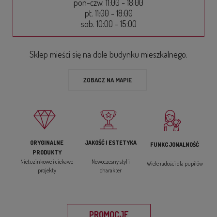
pon-czw. 11:00 - 18:00
pt. 11:00 - 18:00
sob. 10:00 - 15:00
Sklep mieści się na dole budynku mieszkalnego.
ZOBACZ NA MAPIE
ORYGINALNE
JAKOŚĆ I ESTETYKA
FUNKCJONALNOŚĆ
PRODUKTY
Nietuzinkowe i ciekawe
Nowoczesny styl i
Wiele radości dla pupilów
projekty
charakter
PROMOCJE