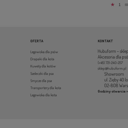
1
OFERTA
KONTAKT
Hubuform – sklep
Legowiska dla psów
Akcesoria dla ps
Drapaki dla kota
(+48) 721-240-257
Kuwety dla kotów
sklep@hubuform.pl
Showroom
Szeleczki dla psa
ul. Zięby 40 l
Smycze dla psa
02-808 War
Transportery dla kota
Godziny otwarcia >
Legowiska dla kota