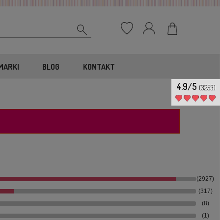
MARKI
BLOG
KONTAKT
4.9/5
(3253)
(2927)
(317)
(8)
(1)