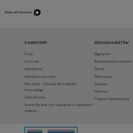
O HUBUFORM
OBSŁUGA KLIENTÓW
O nas
Regulamin
Inni o nas
Bezpieczeństwo zakupów
Współpraca
Zwroty
Współpracują z nami
Reklamacje
Psia moda - ubranka dla buldożka
Dostawa
francuskiego
Płatności
Szelki dla kota
Program lojalnościowy
Spanie dla kota czyli wyprawka w najlepszym
wydaniu