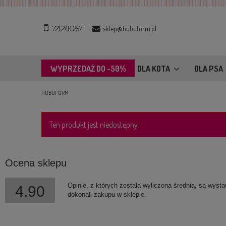
721 240 257
sklep@hubuform.pl
WYPRZEDAŻ DO -50%
DLA KOTA
DLA PSA
HUBUFORM
Ten produkt jest niedostępny.
Ocena sklepu
Opinie, z których została wyliczona średnia, są wyst
4.90
dokonali zakupu w sklepie.