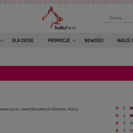
DLA CIEBIE
PROMOCJE
NOWOŚCI
NASZE 
5
awione przez zweryfikowanych klientów, którzy
4
3
2