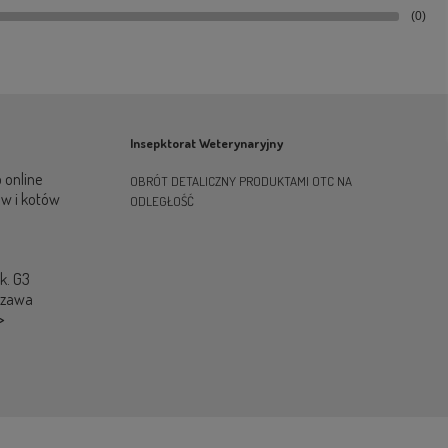
(0)
Insepktorat Weterynaryjny
 online
OBRÓT DETALICZNY PRODUKTAMI OTC NA
ów i kotów
ODLEGŁOŚĆ
ok. G3
szawa
>