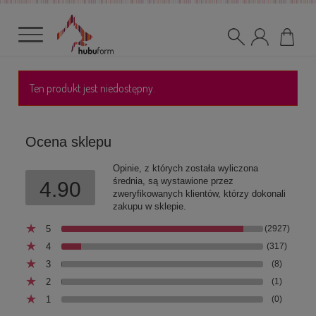
Ten produkt jest niedostępny.
Ocena sklepu
Opinie, z których została wyliczona
średnia, są wystawione przez
4.90
zweryfikowanych klientów, którzy dokonali
zakupu w sklepie.
5
(2927)
4
(317)
3
(8)
2
(1)
1
(0)