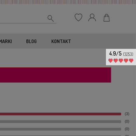
MARKI
BLOG
KONTAKT
4.9/5
(3253)
(3)
(0)
(0)