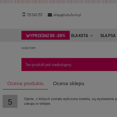
721 240 257
sklep@hubuform.pl
WYPRZEDAŻ DO -50%
DLA KOTA
DLA PSA
HUBUFORM
Ten produkt jest niedostępny.
Ocena produktu
Ocena sklepu
Opinie, z których została wyliczona średnia, są wystawione 
5
zakupu w sklepie.