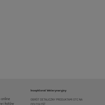
Insepktorat Weterynaryjny
 online
OBRÓT DETALICZNY PRODUKTAMI OTC NA
ów i kotów
ODLEGŁOŚĆ