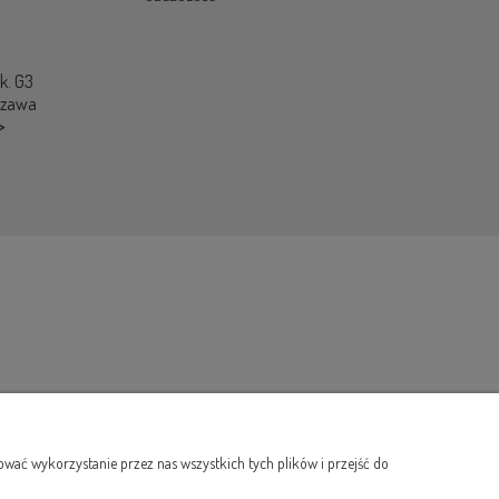
ok. G3
szawa
>
wać wykorzystanie przez nas wszystkich tych plików i przejść do