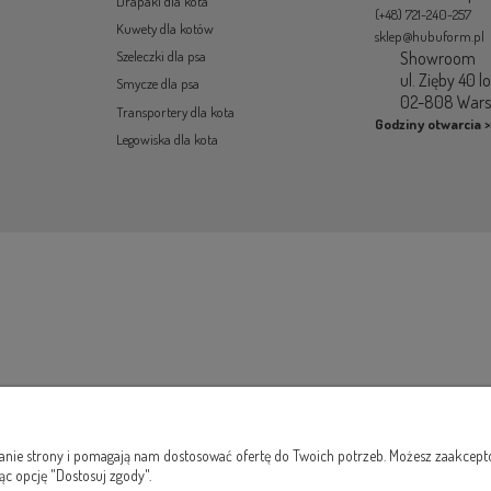
Drapaki dla kota
(+48) 721-240-257
Kuwety dla kotów
sklep@hubuform.pl
Showroom
Szeleczki dla psa
ul. Zięby 40 l
Smycze dla psa
02-808 War
Transportery dla kota
Godziny otwarcia >
Legowiska dla kota
łanie strony i pomagają nam dostosować ofertę do Twoich potrzeb. Możesz zaakcepto
ąc opcję "Dostosuj zgody".