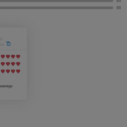
(0)
(0)
28
ana
owanego