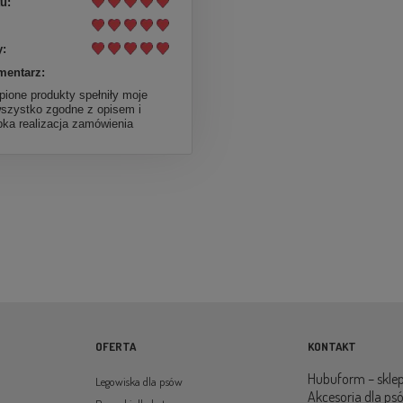
u:
:
mentarz:
pione produkty spełniły moje
wszystko zgodne z opisem i
bka realizacja zamówienia
OFERTA
KONTAKT
Hubuform – sklep
Legowiska dla psów
Akcesoria dla ps