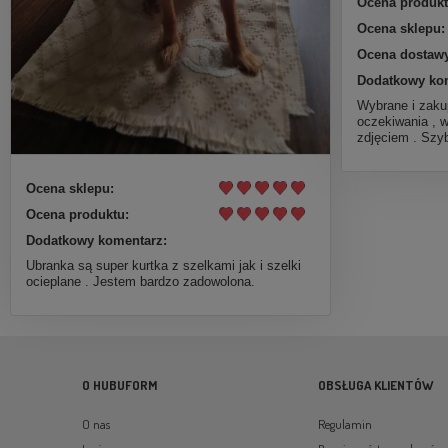
Ocena produkt
Ocena sklepu:
Ocena dostawy
Dodatkowy ko
Wybrane i zaku
oczekiwania , 
zdjęciem . Szy
Ocena sklepu:
Ocena produktu:
Dodatkowy komentarz:
Ubranka są super kurtka z szelkami jak i szelki
ocieplane . Jestem bardzo zadowolona.
O HUBUFORM
OBSŁUGA KLIENTÓW
O nas
Regulamin