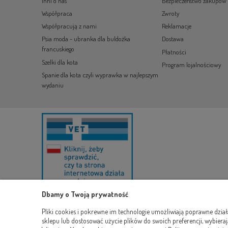
Inni o nas
Bezpieczeństwo zakupów
Współpraca
Zwroty
Współpracują z nami
Reklamacje
Psia moda - ubranka dla buldożka
Dostawa
francuskiego
Płatności
Szelki dla kota
Program lojalnościowy
Spanie dla kota czyli wyprawka w najlepszym
wydaniu
Dbamy o Twoją prywatność
Pliki cookies i pokrewne im technologie umożliwiają poprawne dzia
sklepu lub dostosować użycie plików do swoich preferencji, wybieraj