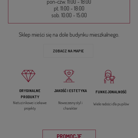
pon-czw. 11:00 - 18:00
pt. 11:00 - 18:00
sob. 10:00 - 15:00
Sklep mieści się na dole budynku mieszkalnego.
ZOBACZ NA MAPIE
ORYGINALNE
JAKOŚĆ I ESTETYKA
FUNKCJONALNOŚĆ
PRODUKTY
Nietuzinkowe i ciekawe
Nowoczesny styl i
Wiele radości dla pupilów
projekty
charakter
PROMOCJE