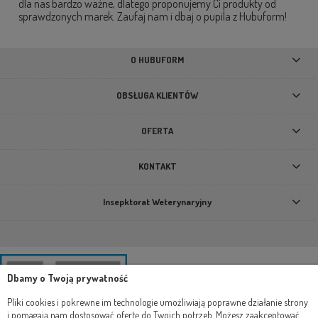
dla nas bardzo ważne, dlatego proponujemy Ci produkty od
sprawdzonych marek. Zaufaj nam i dbaj o pupila z Hubuform!
O HUBUFORM
OBSŁUGA KLIENTÓW
OFERTA
KONTAKT
Insepktorat Weterynaryjny
Dbamy o Twoją prywatność
Pliki cookies i pokrewne im technologie umożliwiają poprawne działanie strony
i pomagają nam dostosować ofertę do Twoich potrzeb. Możesz zaakceptować