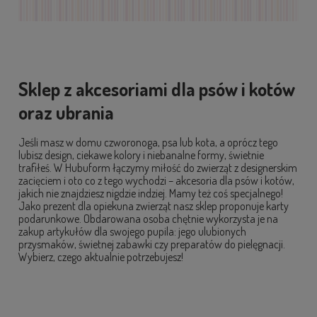
Sklep z akcesoriami dla psów i kotów
oraz ubrania
Jeśli masz w domu czworonoga, psa lub kota, a oprócz tego
lubisz design, ciekawe kolory i niebanalne formy, świetnie
trafiłeś. W Hubuform łączymy miłość do zwierząt z designerskim
zacięciem i oto co z tego wychodzi – akcesoria dla psów i kotów,
jakich nie znajdziesz nigdzie indziej. Mamy też coś specjalnego!
Jako prezent dla opiekuna zwierząt nasz sklep proponuje karty
podarunkowe. Obdarowana osoba chętnie wykorzysta je na
zakup artykułów dla swojego pupila: jego ulubionych
przysmaków, świetnej zabawki czy preparatów do pielęgnacji.
Wybierz, czego aktualnie potrzebujesz!