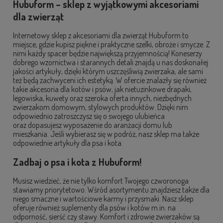
Hubuform – sklep z wyjątkowymi akcesoriami
dla zwierząt
Internetowy sklep z akcesoriami dla zwierząt Hubuform to
miejsce, gdzie kupisz piękne i praktyczne szelki, obroże i smycze. Z
nimi każdy spacer będzie największą przyjemnością! Koneserzy
dobrego wzornictwa i starannych detali znajdą u nas doskonałej
jakości artykuły, dzięki którym uszczęśliwią zwierzaka, ale sami
też będą zachwyceni ich estetyką. W ofercie znalazły się również
takie akcesoria dla kotów i psów, jak nietuzinkowe drapaki,
legowiska, kuwety oraz szeroka oferta innych, niezbędnych
zwierzakom domowym, stylowych produktów. Dzięki nim
odpowiednio zatroszczysz się o swojego ulubieńca
oraz dopasujesz wyposażenie do aranżacji domu lub
mieszkania. Jeśli wybierasz się w podróż, nasz sklep ma także
odpowiednie artykuły dla psa i kota.
Zadbaj o psa i kota z Hubuform!
Musisz wiedzieć, że nie tylko komfort Twojego czworonoga
stawiamy priorytetowo. Wśród asortymentu znajdziesz także dla
niego smaczne i wartościowe karmy i przysmaki. Nasz sklep
oferuje również suplementy dla psów i kotów m.in. na
odporność, sierść czy stawy. Komfort i zdrowie zwierzaków są