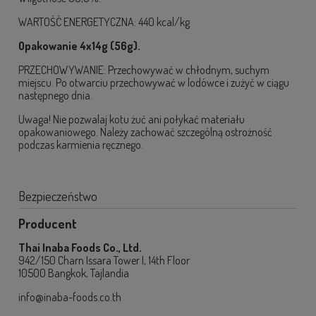
WARTOŚĆ ENERGETYCZNA: 440 kcal/kg
Opakowanie 4x14g (56g).
PRZECHOWYWANIE:
Przechowywać w chłodnym, suchym
miejscu.
Po otwarciu przechowywać w lodówce i zużyć w ciągu
następnego dnia.
Uwaga! Nie pozwalaj kotu żuć ani połykać materiału
opakowaniowego. Należy zachować szczególną ostrożność
podczas karmienia ręcznego.
Bezpieczeństwo
Producent
Thai Inaba Foods Co., Ltd.
942/150 Charn Issara Tower I, 14th Floor
10500 Bangkok, Tajlandia
info@inaba-foods.co.th