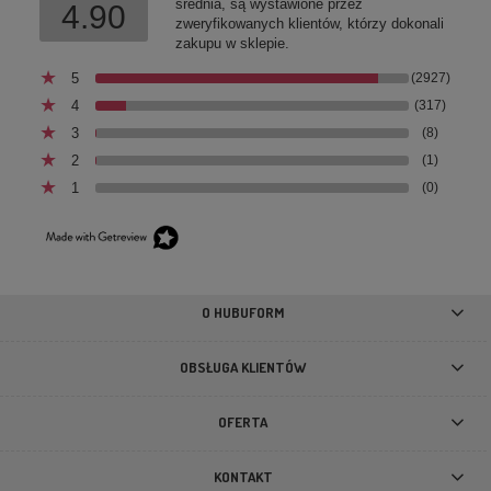
średnia, są wystawione przez
4.90
zweryfikowanych klientów, którzy dokonali
zakupu w sklepie.
5
(2927)
4
(317)
3
(8)
2
(1)
1
(0)
Karma uzupełniająca dla kota Kurczak i Tuńczyk w
rosole Inaba Ciao Broth Chicken With Tuna Recipe 40g
6,19 zł
O HUBUFORM
DO KOSZYKA
OBSŁUGA KLIENTÓW
OFERTA
KONTAKT