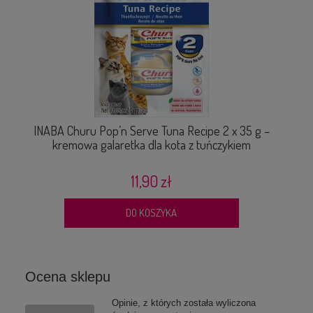
INABA Churu Pop’n Serve Tuna Recipe 2 x 35 g –
Pr
kremowa galaretka dla kota z tuńczykiem
11,90 zł
DO KOSZYKA
Ocena sklepu
Opinie, z których została wyliczona