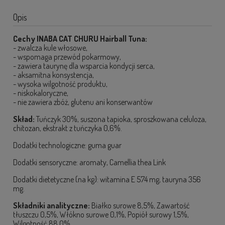
Opis
Cechy INABA CAT CHURU Hairball Tuna:
- zwalcza kule włosowe,
- wspomaga przewód pokarmowy,
- zawiera taurynę dla wsparcia kondycji serca,
- aksamitna konsystencja,
- wysoka wilgotność produktu,
- niskokaloryczne,
- nie zawiera zbóż, glutenu ani konserwantów
Skład:
Tuńczyk 30%, suszona tapioka, sproszkowana celuloza,
chitozan, ekstrakt z tuńczyka 0,6%.
Dodatki technologiczne: guma guar
Dodatki sensoryczne: aromaty, Camellia thea Link
Dodatki dietetyczne (na kg): witamina E 574 mg, tauryna 356
mg.
Składniki analityczne:
Białko surowe 8,5%, Zawartość
tłuszczu 0,5%, Włókno surowe 0,1%, Popiół surowy 1,5%,
Wilgotność 88,0%.