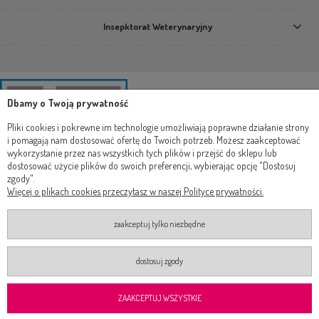
Insepktorat Weterynaryjny
Dbamy o Twoją prywatność
Pliki cookies i pokrewne im technologie umożliwiają poprawne działanie strony
i pomagają nam dostosować ofertę do Twoich potrzeb. Możesz zaakceptować
wykorzystanie przez nas wszystkich tych plików i przejść do sklepu lub
dostosować użycie plików do swoich preferencji, wybierając opcję "Dostosuj
zgody".
Więcej o plikach cookies przeczytasz w naszej Polityce prywatności.
zaakceptuj tylko niezbędne
dostosuj zgody
2019-2024 Wszelkie prawa zastrzeżone ®
Realizacja
Onisoft
Shoper.pl
ZAAKCEPTUJ WSZYSTKIE
pokaż pełną wersję strony