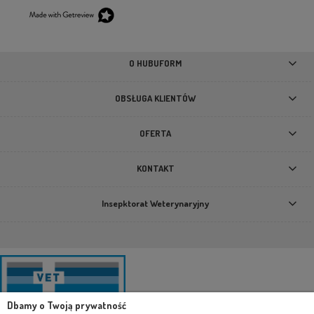
O HUBUFORM
OBSŁUGA KLIENTÓW
OFERTA
KONTAKT
Insepktorat Weterynaryjny
Dbamy o Twoją prywatność