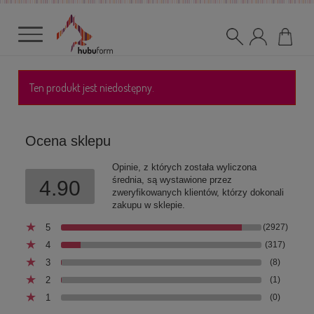
Ten produkt jest niedostępny.
Ocena sklepu
Opinie, z których została wyliczona
średnia, są wystawione przez
4.90
zweryfikowanych klientów, którzy dokonali
zakupu w sklepie.
5
(2927)
4
(317)
3
(8)
2
(1)
1
(0)