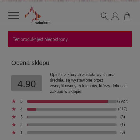
Ten produkt jest niedostępny.
Ocena sklepu
Opinie, z których została wyliczona
średnia, są wystawione przez
4.90
zweryfikowanych klientów, którzy dokonali
zakupu w sklepie.
5
(2927)
4
(317)
3
(8)
2
(1)
1
(0)