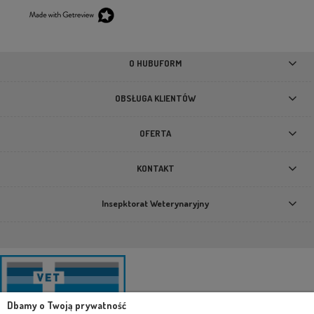
O HUBUFORM
OBSŁUGA KLIENTÓW
OFERTA
KONTAKT
Insepktorat Weterynaryjny
Dbamy o Twoją prywatność