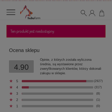
Ten produkt jest niedostępny.
Ocena sklepu
Opinie, z których została wyliczona
średnia, są wystawione przez
4.90
zweryfikowanych klientów, którzy dokonali
zakupu w sklepie.
5
(2927)
4
(317)
3
(8)
2
(1)
1
(0)