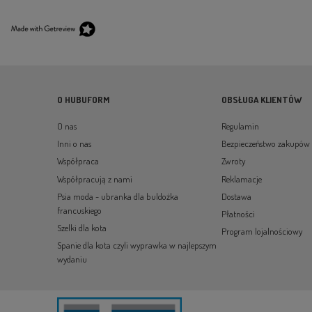
O HUBUFORM
OBSŁUGA KLIENTÓW
O nas
Regulamin
Inni o nas
Bezpieczeństwo zakupów
Współpraca
Zwroty
Współpracują z nami
Reklamacje
Psia moda - ubranka dla buldożka
Dostawa
francuskiego
Płatności
Szelki dla kota
Program lojalnościowy
Spanie dla kota czyli wyprawka w najlepszym
wydaniu