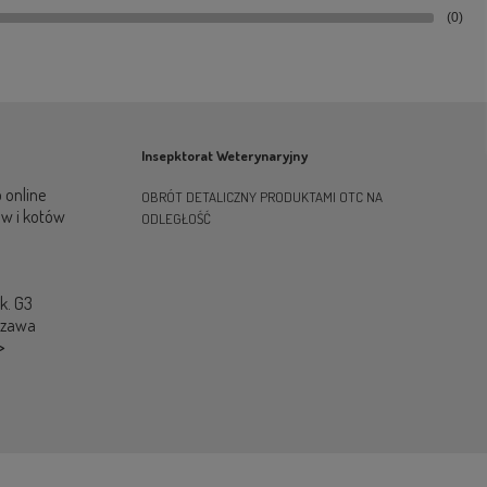
(0)
Insepktorat Weterynaryjny
 online
OBRÓT DETALICZNY PRODUKTAMI OTC NA
ów i kotów
ODLEGŁOŚĆ
ok. G3
szawa
>