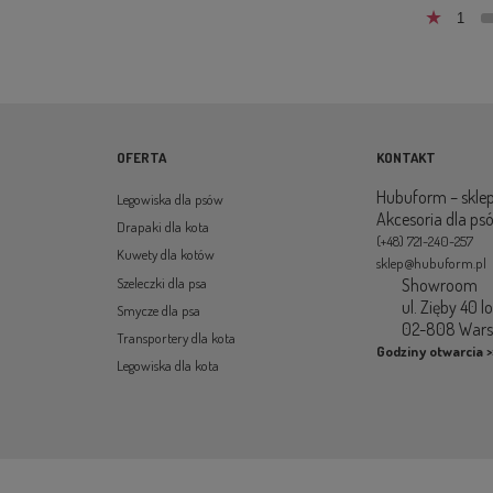
1
OFERTA
KONTAKT
Hubuform – sklep
Legowiska dla psów
Akcesoria dla ps
Drapaki dla kota
(+48) 721-240-257
Kuwety dla kotów
sklep@hubuform.pl
Showroom
Szeleczki dla psa
ul. Zięby 40 l
Smycze dla psa
02-808 War
Transportery dla kota
Godziny otwarcia >
Legowiska dla kota