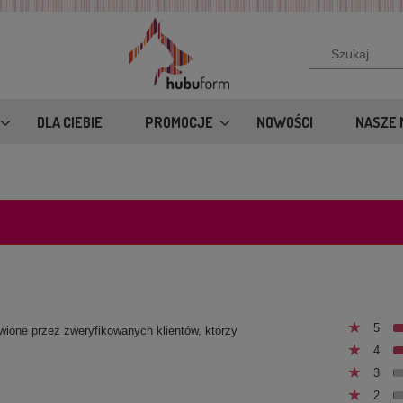
DLA CIEBIE
PROMOCJE
NOWOŚCI
NASZE 
5
awione przez zweryfikowanych klientów, którzy
4
3
2