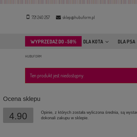
721 240 257
sklep@hubuform.pl
WYPRZEDAŻ DO -50%
DLA KOTA
DLA PSA
HUBUFORM
Ten produkt jest niedostępny.
Ocena sklepu
Opinie, z których została wyliczona średnia, są wyst
4.90
dokonali zakupu w sklepie.