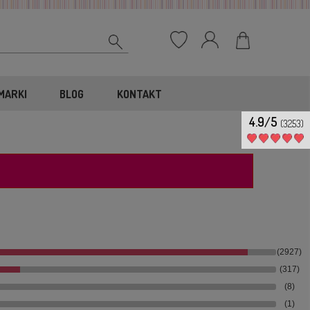
MARKI
BLOG
KONTAKT
4.9/5
(3253)
(2927)
(317)
(8)
(1)