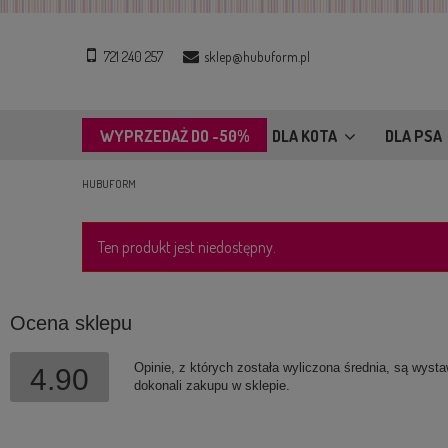
721 240 257
sklep@hubuform.pl
WYPRZEDAŻ DO -50%
DLA KOTA
DLA PSA
HUBUFORM
Ten produkt jest niedostępny.
Ocena sklepu
Opinie, z których została wyliczona średnia, są wyst
4.90
dokonali zakupu w sklepie.