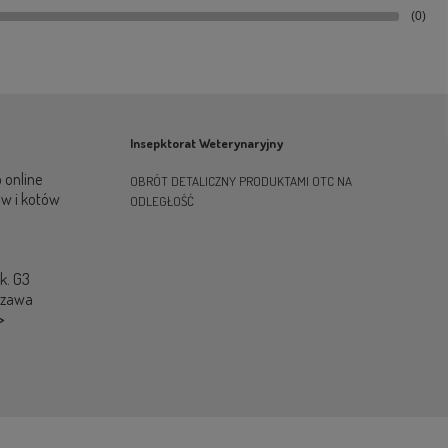
(0)
Insepktorat Weterynaryjny
 online
OBRÓT DETALICZNY PRODUKTAMI OTC NA
ów i kotów
ODLEGŁOŚĆ
ok. G3
szawa
>