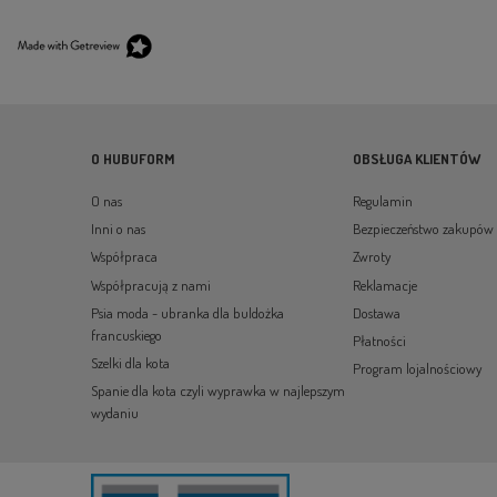
O HUBUFORM
OBSŁUGA KLIENTÓW
O nas
Regulamin
Inni o nas
Bezpieczeństwo zakupów
Współpraca
Zwroty
Współpracują z nami
Reklamacje
Psia moda - ubranka dla buldożka
Dostawa
francuskiego
Płatności
Szelki dla kota
Program lojalnościowy
Spanie dla kota czyli wyprawka w najlepszym
wydaniu