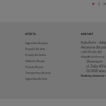
1
OFERTA
KONTAKT
Hubuform – sklep
Legowiska dla psów
Akcesoria dla ps
Drapaki dla kota
(+48) 721-240-257
Kuwety dla kotów
sklep@hubuform.pl
Showroom
Szeleczki dla psa
ul. Zięby 40 l
Smycze dla psa
02-808 War
Transportery dla kota
Godziny otwarcia >
Legowiska dla kota