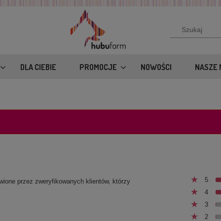
DLA CIEBIE
PROMOCJE
NOWOŚCI
NASZE 
5
awione przez zweryfikowanych klientów, którzy
4
3
2