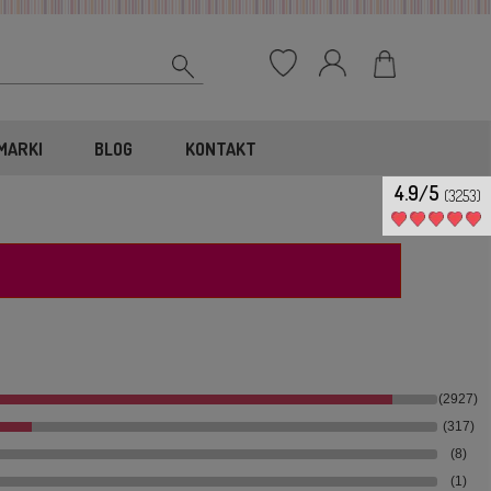
MARKI
BLOG
KONTAKT
4.9/5
(3253)
(2927)
(317)
(8)
(1)